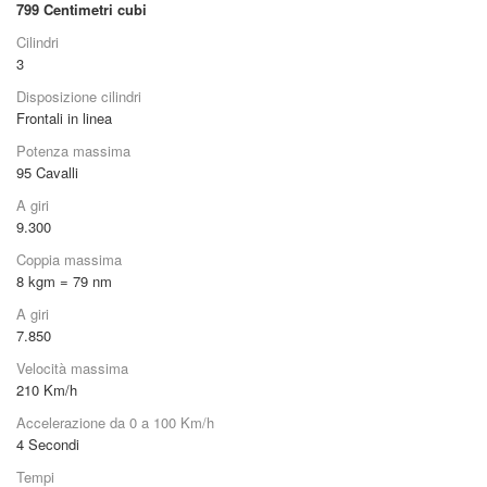
La distribuzione della coppia è ottima, il motore è progressivo e lineare.
799
Centimetri cubi
Il
computer di bordo
ha diverse funzioni fra le quali 2 contachilometri
Cilindri
parziali, consumo medio, consumo istantaneo, velocità media, stima
3
chilometri rimanenti prima del rifornimento. Ha poi l'orario, il tachimetro
digitale e ovviamente i Km. totali percorsi.
Disposizione cilindri
Ci sono moltissimi accessori utili (non tutti in dotazione) come la borsa
Frontali in linea
da serbatoio, l'allarme, le manopole riscaldate, il bauletto basculante, i
Potenza massima
bauletti laterali, le barre para motore ecc.
95
Cavalli
A giri
9.300
Coppia massima
8 kgm = 79 nm
A giri
7.850
Velocità massima
210
Km/h
Accelerazione da 0 a 100 Km/h
4
Secondi
Tempi