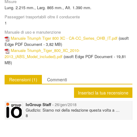
Misure
Lung. 2.215 mm., Larg. 865 mm., Alt. 1.390 mm.
Passeggeri trasportabili oltre il conducente
1
Manuale di uso e manutenzione
Manuale Triumph Tiger 800 XC - CA-CC_Series_OHB_IT.pdf
(
osoft
Edge PDF Document - 3,82 MB
)
Manuale Triumph_Tiger_800_XC_2010-
2013_(ABS_Model_included).pdf
(
osoft Edge PDF Document - 19,81
MB
)
Recensioni
(1)
Commenti
Inserisci la tua recensione
IoGroup Staff
-
26/gen/2018
Giudizio: Siamo noi della redazione questa volta a …
8