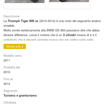
Descrizione
La
Triumph Tiger 800 xc
(2010-2014) è una moto del segmento enduro
stradale.
Molto simile esteticamente alla BMW GS 800 possiamo dire che abbia
diverse differenze, come il motore che è un
3 cilindri
invece di 2 e il
serbatorio che è davanti centrale invece che nel codino sotto sella.
Sembra che la Tiger 800 sia una moto adatta anche al fuori strada non
Mostra tutto
impegnativo ma si sa che l'OFF Road è roba poco adatta a questo tipo
di moto.
Modello anno
Il motore sviluppa
95 cavalli
ben distribuiti in termini di coppia.
2011
Ottima è la ripresa da bassi regimi di giri, in sesta macia a 2.000 Giri si
Prodotta dal
può spalancare il gas senza rifiuti.
2010
Il limitatore elettronico interviene a 10.500 giri/min.
Le 6 marce sono molto ravvicinate; più adatte ad un uso sportivo che
Fino al
turistico.
2014
Sella divisa in due fra il conducente ed il passeggero. La sella del
Segmento
conducente può essere regolata in altezza su 2 posizioni davanti e su 2
Turismo e granturismo
posizioni dietro.
L'
ABS
è un utile compagno di sicurezza e funziona molto bene.
Cilindrata