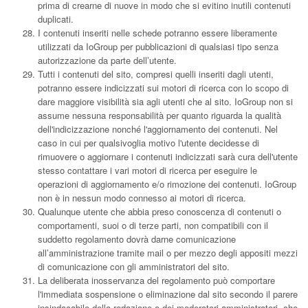
prima di crearne di nuove in modo che si evitino inutili contenuti
duplicati.
I contenuti inseriti nelle schede potranno essere liberamente
utilizzati da IoGroup per pubblicazioni di qualsiasi tipo senza
autorizzazione da parte dell’utente.
Tutti i contenuti del sito, compresi quelli inseriti dagli utenti,
potranno essere indicizzati sui motori di ricerca con lo scopo di
dare maggiore visibilità sia agli utenti che al sito. IoGroup non si
assume nessuna responsabilità per quanto riguarda la qualità
dell'indicizzazione nonché l'aggiornamento dei contenuti. Nel
caso in cui per qualsivoglia motivo l'utente decidesse di
rimuovere o aggiornare i contenuti indicizzati sarà cura dell'utente
stesso contattare i vari motori di ricerca per eseguire le
operazioni di aggiornamento e/o rimozione dei contenuti. IoGroup
non è in nessun modo connesso ai motori di ricerca.
Qualunque utente che abbia preso conoscenza di contenuti o
comportamenti, suoi o di terze parti, non compatibili con il
suddetto regolamento dovrà darne comunicazione
all’amministrazione tramite mail o per mezzo degli appositi mezzi
di comunicazione con gli amministratori del sito.
La deliberata inosservanza del regolamento può comportare
l'immediata sospensione o eliminazione dal sito secondo il parere
insindacabile della redazione o dei moderatori-amministratori che