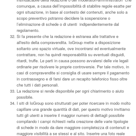
comunque, a causa dell’impossibilità di stabilire regole esatte per
ogni situazione, in base al contesto dei contenuti, anche solo a
scopo preventivo potranno decidere la sospensione o
l’eliminazione di schede o di utenti indipendentemente dal
regolamento.
Si fa presente che la redazione è estranea alle trattative e
all'esito della compravendita. IoGroup mette a disposizione
soltanto uno spazio virtuale, ove incontrarsi ed eventualmente
contrattare, non ha quindi responsabilità su eventuali disguidi,
ritardi, truffe. Le parti in causa possono avvalersi delle vie legali
ordinarie per risolvere le proprie controversie. Per tale motivo, in
casi di compravendite si consiglia di usare sempre il pagamento
in contrassegno e di farsi dare un recapito telefonico fisso oltre
che tutti i dati personali.
La redazione si rende disponibile per ogni chiarimento o aiuto
possibile.
I siti di IoGroup sono strutturati per poter ricercare in modo molto
capillare una grande quantità di dati, per questo motivo invitiamo
tutti gli utenti a inserire il maggior numero di dettagli possibile
compilando i campi richiesti nella creazione delle varie tipologie
di schede in modo da dare maggiore completezza di contenuti e
maggiore visibilità a se stessi e al sito. Inserire una foto reale