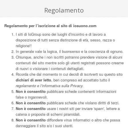
Regolamento
Regolamento per l’iscrizione al sito di iosuono.com
I siti di IoGroup sono dei luoghi d’incontro e di lavoro a
disposizione di tutti senza distinzione di età, sesso, razza o
religione!!
In generale vale la logica, il buonsenso e la coscienza di ognuno.
Chiunque, anche i non iscritti potranno prendere visione di alcuni
contenuti del sito mentre solo gli utenti registrati possono crearne
di nuovi o visionare i contenuti dettagliati.
Ricorda che dal momento in cui decidi di iscriverti su questo sito
dichiari di aver letto
, ben compreso ed accettato tutto il
regolamento e l’informativa sulla Privacy.
Non è consentito
pubblicare schede contenenti informazioni
false o ingannevoli.
Non è consentito
pubblicare schede che violano diritti di terzi.
Non è consentito
usare i nostri siti per inviare 'spam', lettere a
catena o proposte di schemi piramidali.
Non è consentito
diffondere virus informatici o altro che possa
danneggiare il sito e/o i suoi utenti.