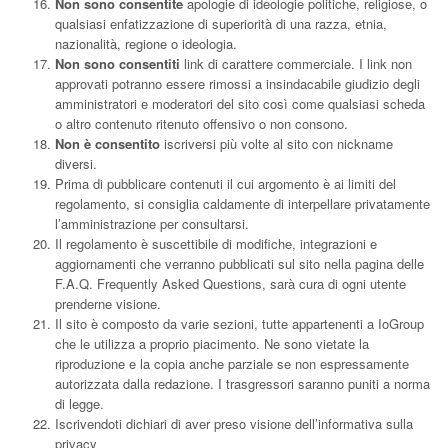
Non sono consentite
apologie di ideologie politiche, religiose, o
qualsiasi enfatizzazione di superiorità di una razza, etnia,
nazionalità, regione o ideologia.
Non sono consentiti
link di carattere commerciale. I link non
approvati potranno essere rimossi a insindacabile giudizio degli
amministratori e moderatori del sito così come qualsiasi scheda
o altro contenuto ritenuto offensivo o non consono.
Non è consentito
iscriversi più volte al sito con nickname
diversi.
Prima di pubblicare contenuti il cui argomento è ai limiti del
regolamento, si consiglia caldamente di interpellare privatamente
l’amministrazione per consultarsi.
Il regolamento è suscettibile di modifiche, integrazioni e
aggiornamenti che verranno pubblicati sul sito nella pagina delle
F.A.Q. Frequently Asked Questions
, sarà cura di ogni utente
prenderne visione.
Il sito è composto da varie sezioni, tutte appartenenti a IoGroup
che le utilizza a proprio piacimento. Ne sono vietate la
riproduzione e la copia anche parziale se non espressamente
autorizzata dalla redazione. I trasgressori saranno puniti a norma
di legge.
Iscrivendoti dichiari di aver preso visione dell’informativa sulla
privacy