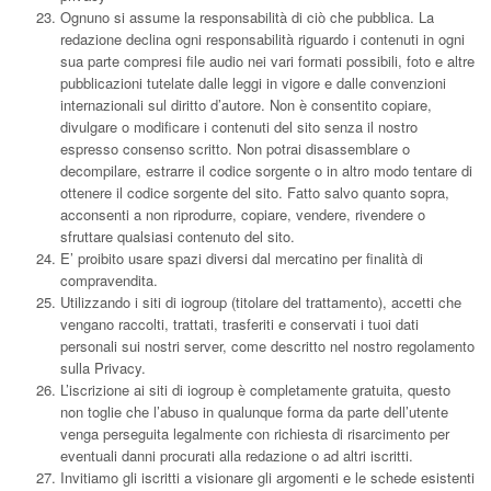
Ognuno si assume la responsabilità di ciò che pubblica. La
redazione declina ogni responsabilità riguardo i contenuti in ogni
sua parte compresi file audio nei vari formati possibili, foto e altre
pubblicazioni tutelate dalle leggi in vigore e dalle convenzioni
internazionali sul diritto d’autore. Non è consentito copiare,
divulgare o modificare i contenuti del sito senza il nostro
espresso consenso scritto. Non potrai disassemblare o
decompilare, estrarre il codice sorgente o in altro modo tentare di
ottenere il codice sorgente del sito. Fatto salvo quanto sopra,
acconsenti a non riprodurre, copiare, vendere, rivendere o
sfruttare qualsiasi contenuto del sito.
E’ proibito usare spazi diversi dal mercatino per finalità di
compravendita.
Utilizzando i siti di iogroup (titolare del trattamento), accetti che
vengano raccolti, trattati, trasferiti e conservati i tuoi dati
personali sui nostri server, come descritto nel nostro regolamento
sulla Privacy.
L’iscrizione ai siti di iogroup è completamente gratuita, questo
non toglie che l’abuso in qualunque forma da parte dell’utente
venga perseguita legalmente con richiesta di risarcimento per
eventuali danni procurati alla redazione o ad altri iscritti.
Invitiamo gli iscritti a visionare gli argomenti e le schede esistenti