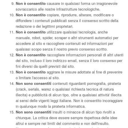
Non è consentito
causare in qualsiasi forma un irragionevole
sovraccarico alle nostre infrastrutture tecnologiche.
Non è consentito
copiare, riprodurre, alterare, modificare o
diffondere i contenuti pubblicati senza il consenso scritto della
redazione o dei legittimi proprietari.
Non è consentito
utilizzare qualsiasi tecnologia, anche
manuale, robot, spider, scraper o altri strumenti automatici per
accedere al sito e raccogliere contenuti ed informazioni per
qualsiasi scopo senza il nostro previo consenso scritto.
Non è consentito
raccogliere informazioni personali di altri utenti
del sito, incluso il loro indirizzo email, senza il loro consenso per
fini diversi da quelli previsti dal sito.
Non è consentito
aggirare le misure adottate al fine di prevenire
o limitare l'accesso al sito.
Non sono consentiti
contenuti riguardanti pornografia, pirateria
(crack, serials, warez o qualsiasi richiesta tecnica di natura
illecita) e pubblicità di alcun tipo, oltre a qualsiasi attività' illecita
ai sensi delle vigenti leggi italiane. Non è consentito incoraggiare
in qualunque modo la pirateria informatica.
Non sono consentiti
insulti o minacce di alcun tipo rivolti a
chiunque. La critica deve essere sempre rispettosa delle idee
altrui e sempre nei limiti del commento e non dell'insulto.